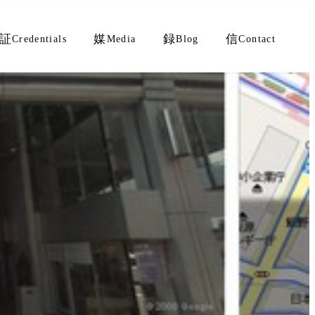
証
媒
録
信
Credentials
Media
Blog
Contact