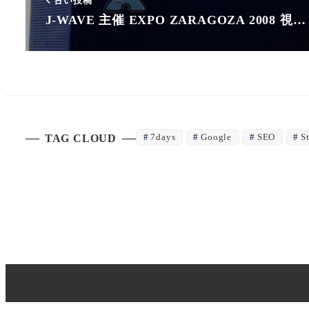
古い投稿
J-WAVE 主催 EXPO ZARAGOZA 2008 視…
7days
Google
SEO
S
TAG CLOUD