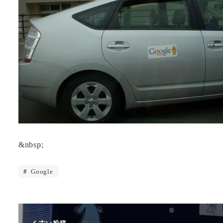
&nbsp;
Google