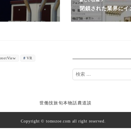
新しい投稿
閉鎖された業界にイ
treetView
VR
検
索
世
働
技
旅
旬
本
物
話
農
道
談
Copyright © tomozoe.com all right reserved.