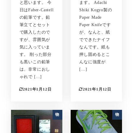
と思います。 今
ます。 Adachi
日はFaber-Castell
Shiki Kogyo製の
の鉛筆です。鉛
Paper Made
筆立てとセット
Paper Knifeです
で購入したので
が、なんと、紙
すが、雰囲気が
でできたナイフ
気に入っていま
なんです。紙も
す。 削った部分
押し固めるとこ
も黒いこの鉛筆
んなに強度が
は、非常におし
[…]
ゃれで […]
2021年1月12日
2021年1月12日
物
物