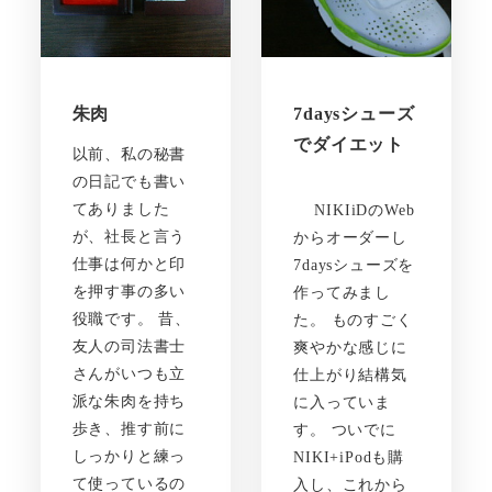
朱肉
7daysシューズ
でダイエット
以前、私の秘書
の日記でも書い
てありました
NIKIiDのWeb
が、社長と言う
からオーダーし
仕事は何かと印
7daysシューズを
を押す事の多い
作ってみまし
役職です。 昔、
た。 ものすごく
友人の司法書士
爽やかな感じに
さんがいつも立
仕上がり結構気
派な朱肉を持ち
に入っていま
歩き、推す前に
す。 ついでに
しっかりと練っ
NIKI+iPodも購
て使っているの
入し、これから